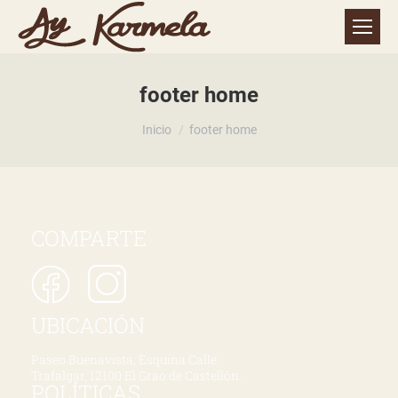
footer home
Estás aquí:
Inicio
footer home
COMPARTE
UBICACIÓN
Paseo Buenavista, Esquina Calle
Trafalgar, 12100 El Grao de Castellón.
POLÍTICAS